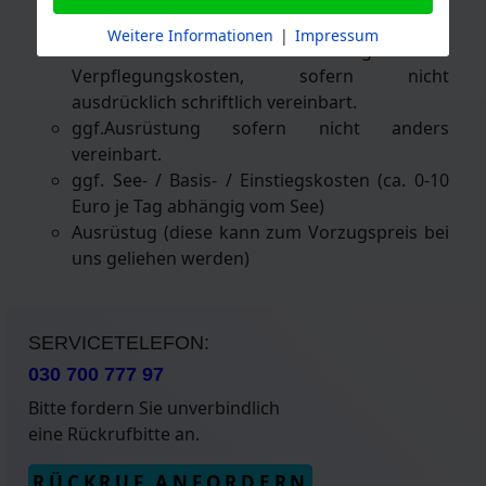
Ausrüstung zu den Freiwassertauchgängen
Weitere Informationen
|
Impressum
evtl. anfallende Übernachtungs- und
Verpflegungskosten, sofern nicht
ausdrücklich schriftlich vereinbart.
ggf.Ausrüstung sofern nicht anders
vereinbart.
ggf. See- / Basis- / Einstiegskosten (ca. 0-10
Euro je Tag abhängig vom See)
Ausrüstug (diese kann zum Vorzugspreis bei
uns geliehen werden)
SERVICETELEFON:
030 700 777 97
Bitte fordern Sie unverbindlich
eine Rückrufbitte an.
RÜCKRUF ANFORDERN