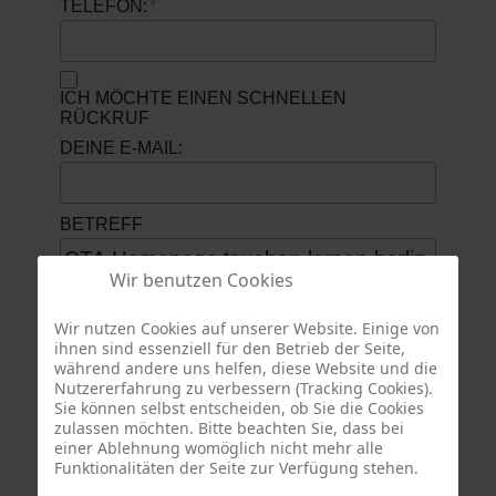
TELEFON:
ICH MÖCHTE EINEN SCHNELLEN
RÜCKRUF
DEINE E-MAIL:
BETREFF
Wir benutzen Cookies
MESSAGE
Wir nutzen Cookies auf unserer Website. Einige von
ihnen sind essenziell für den Betrieb der Seite,
während andere uns helfen, diese Website und die
Nutzererfahrung zu verbessern (Tracking Cookies).
Sie können selbst entscheiden, ob Sie die Cookies
zulassen möchten. Bitte beachten Sie, dass bei
einer Ablehnung womöglich nicht mehr alle
Bitte klicken Sie auf: das Fahrrad
Funktionalitäten der Seite zur Verfügung stehen.