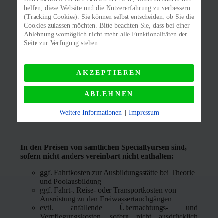
helfen, diese Website und die Nutzererfahrung zu verbessern
(Tracking Cookies). Sie können selbst entscheiden, ob Sie die
Cookies zulassen möchten. Bitte beachten Sie, dass bei einer
Bitte klicken Sie auf: den Bär
Ablehnung womöglich nicht mehr alle Funktionalitäten der
Seite zur Verfügung stehen.
AKZEPTIEREN
ABSCHICKEN
ABLEHNEN
Weitere Informationen
|
Impressum
In den Preisen von sämtlichen Specialtyursen sind,
sofern nicht anders vereinbart nicht enthalten:
ggf. Fahrtkosten zur Ausbildungsstätte bei Theorie
und Poolausbildung
ggf. Fahrt-, Reise- oder Transportkosten von
Ausrüstung zu den Freiwassertauchgängen
evtl. anfallende Übernachtungs- und
Verpflegungskosten, sofern nicht ausdrücklich