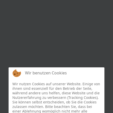
Wir benutzen Cookies
Wir nutzen Cookies auf unserer Website. Einige von
ihnen sind essenziell für den Betrieb der Seite,
während andere uns helfen, diese Website und die
Nutzererfahrung zu verbessern (Tracking Cookies).
Sie können selbst entscheiden, ob Sie die Cookies
zulassen möchten. Bitte beachten Sie, dass bei
einer Ablehnung womöglich nicht mehr alle