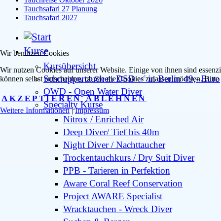
Tauchsafari 27 Planung
Tauchsafari 2027
Kurse
Wir benutzen Cookies
Kursübersicht
Wir nutzen Cookies auf unserer Website. Einige von ihnen sind essenzi
Schnuppertauchen DSD ✅ in Berlin 49,- Euro
können selbst entscheiden, ob Sie die Cookies zulassen möchten. Bitte
OWD - Open Water Diver
AKZEPTIEREN
ABLEHNEN
Specialty Kurse
Weitere Informationen
|
Impressum
Nitrox / Enriched Air
Deep Diver/ Tief bis 40m
Night Diver / Nachttaucher
Trockentauchkurs / Dry Suit Diver
PPB - Tarieren in Perfektion
Aware Coral Reef Conservation
Project AWARE Specialist
Wracktauchen - Wreck Diver