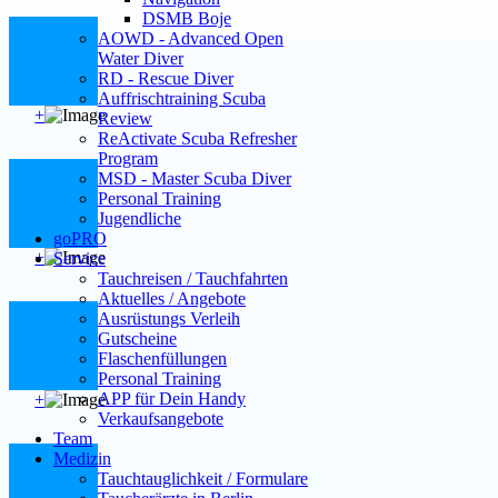
DSMB Boje
AOWD - Advanced Open
Water Diver
RD - Rescue Diver
Auffrischtraining Scuba
+
Review
ReActivate Scuba Refresher
Program
MSD - Master Scuba Diver
Personal Training
Jugendliche
goPRO
+
Service
Tauchreisen / Tauchfahrten
Aktuelles / Angebote
Ausrüstungs Verleih
Gutscheine
Flaschenfüllungen
Personal Training
APP für Dein Handy
+
Verkaufsangebote
Team
Medizin
Tauchtauglichkeit / Formulare