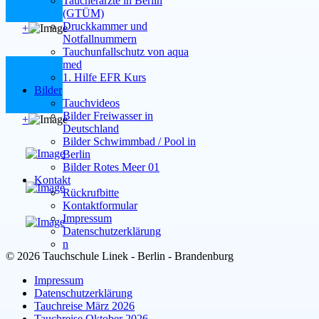
Taucherärzte in Berlin
(GTÜM)
Druckkammer und
+
Notfallnummern
Tauchunfallschutz von aqua
med
1. Hilfe EFR Kurs
Bilder
Tauchvideos
Bilder Freiwasser in
+
Deutschland
Bilder Schwimmbad / Pool in
Berlin
Bilder Rotes Meer 01
Kontakt
Rückrufbitte
Kontaktformular
Impressum
Datenschutzerklärung
n
© 2026 Tauchschule Linek - Berlin - Brandenburg
Impressum
Datenschutzerklärung
Tauchreise März 2026
Tauchreise Oktober 2026