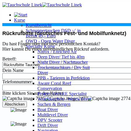
Kurse
Kursübersicht
Schnuppertauchen DSD ✅ in
Rückrufbitte (deutsches Fest- und Mobilfunknetz)
Berlin 49,- Euro
OWD - Open Water Diver
Du hast Fragen oder möchtest persönlichen Kontakt?
Specialty Kurse
Hier kannst Du einen unverbindlichen Rückruf anfordern.
Nitrox / Enriched Air
Deep Diver/ Tief bis 40m
Betreff:
Night Diver / Nachttaucher
Trockentauchkurs / Dry Suit
Dein Name
Diver
PPB - Tarieren in Perfektion
Telefonnummer:
Aware Coral Reef
Conservation
Bitte klicken Sie auf: den Kaktus
Project AWARE Specialist
Wracktauchen - Wreck Diver
Suchen & Bergen
Abschicken
Boat Diver
Multilevel Diver
DPV Scooter
Drift Diver
Navigation