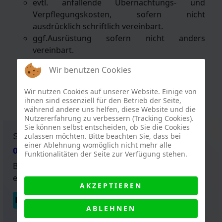
evtl. anfallende Übernachtungs- und
Verpflegungskosten, sofern nicht
ausdrücklich schriftlich vereinbart.
ggf.Ausrüstung sofern nicht anders
vereinbart.
ggf. See- / Basis- / Einstiegskosten (ca. 0-10
Wir benutzen Cookies
Euro je Tag abhängig vom See)
Ausrüstug (diese kann zum Vorzugspreis bei
Wir nutzen Cookies auf unserer Website. Einige von
uns geliehen werden)
ihnen sind essenziell für den Betrieb der Seite,
während andere uns helfen, diese Website und die
Nutzererfahrung zu verbessern (Tracking Cookies).
Sie können selbst entscheiden, ob Sie die Cookies
SERVICETELEFON:
zulassen möchten. Bitte beachten Sie, dass bei
einer Ablehnung womöglich nicht mehr alle
030 700 777 97
Funktionalitäten der Seite zur Verfügung stehen.
Bitte fordern Sie unverbindlich
eine Rückrufbitte an.
AKZEPTIEREN
RÜCKRUF ANFORDERN
ABLEHNEN