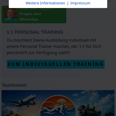
Weitere Informationen
|
Impressum
Detlef Linek / Support
Fragen über
WhatsApp
1:1 PERSONAL TRAINING
Du möchtest Deine Ausbildung individuell mit
einem Personal Trainer machen, der 1:1 für Dich
persönlich zur Verfügung steht?
ZUM INDIVIDUELLEN TRAINING
Tauchreisen