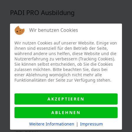
PADI PRO Ausbildung
Lass Dich
jetzt
unverbindlich
vormerken
! Oder
Wir benutzen Cookies
fordere einen schnellen Rückruf an.
Wir nutzen Cookies auf unserer Website. Einige von
(!!Das ist keine verbindliche Kursbuchung!!)
ihnen sind essenziell für den Betrieb der Seite,
während andere uns helfen, diese Website und die
Du hast Fragen oder möchtest persönlichen
Nutzererfahrung zu verbessern (Tracking Cookies).
Kontakt?
Sie können selbst entscheiden, ob Sie die Cookies
Oder möchtest Dich für diesen Kurs
zulassen möchten. Bitte beachten Sie, dass bei
einer Ablehnung womöglich nicht mehr alle
unverbindlich vormerken lassen...
Funktionalitäten der Seite zur Verfügung stehen.
Ruf uns einfach an oder hinterlasse hier Deine
Kontaktinfos, wir melden uns dann umgehend
bei Dir.
AKZEPTIEREN
ABLEHNEN
DEIN NAME:
Weitere Informationen
|
Impressum