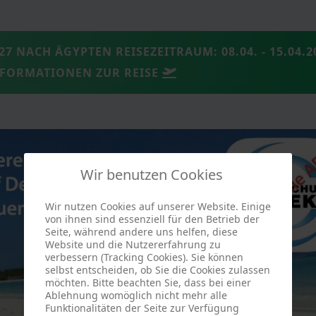
7 NACH ÄGYPTEN REISEZEITRAUM: 08.04. - 15.04.2
NFORMATIONEN ZUR REISE
Wir benutzen Cookies
Wir nutzen Cookies auf unserer Website. Einige
von ihnen sind essenziell für den Betrieb der
Seite, während andere uns helfen, diese
Website und die Nutzererfahrung zu
verbessern (Tracking Cookies). Sie können
selbst entscheiden, ob Sie die Cookies zulassen
möchten. Bitte beachten Sie, dass bei einer
Ablehnung womöglich nicht mehr alle
Funktionalitäten der Seite zur Verfügung