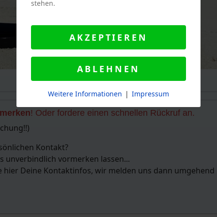
stehen.
AKZEPTIEREN
ABLEHNEN
Weitere Informationen
|
Impressum
rmerken
! Oder fordere einen schnellen Rückruf an.
uchung!!)
sönlichen Kontakt?
s unverbindlich vormerken lassen...
se hier Deine Kontaktinfos, wir melden uns dann umgehend 