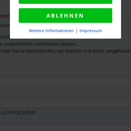
ABLEHNEN
rmerken
! Oder fordere einen schnellen Rückruf an.
uchung!!)
Weitere Informationen
|
Impressum
sönlichen Kontakt?
s unverbindlich vormerken lassen...
se hier Deine Kontaktinfos, wir melden uns dann umgehend 
ELLEN RÜCKRUF