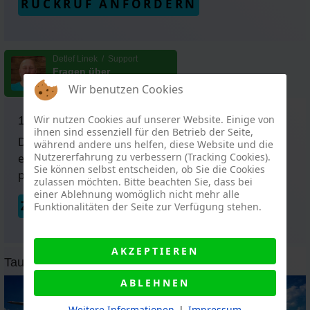
RÜCKRUF ANFORDERN
Detlef Linek / Support
Fragen über
WhatsApp
Wir benutzen Cookies
Wir nutzen Cookies auf unserer Website. Einige von
1:1 PERSONAL TRAINING
ihnen sind essenziell für den Betrieb der Seite,
Du möchtest Deine Ausbildung individuell mit
während andere uns helfen, diese Website und die
Nutzererfahrung zu verbessern (Tracking Cookies).
einem Personal Trainer machen, der 1:1 für Dich
Sie können selbst entscheiden, ob Sie die Cookies
persönlich zur Verfügung steht?
zulassen möchten. Bitte beachten Sie, dass bei
einer Ablehnung womöglich nicht mehr alle
ZUM INDIVIDUELLEN TRAINING
Funktionalitäten der Seite zur Verfügung stehen.
AKZEPTIEREN
Tauchreisen
ABLEHNEN
Weitere Informationen
|
Impressum