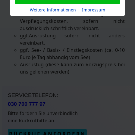
Ausrüstung zu den Freiwassertauchgängen
Weitere Informationen
|
Impressum
evtl. anfallende Übernachtungs- und
Verpflegungskosten, sofern nicht
ausdrücklich schriftlich vereinbart.
ggf.Ausrüstung sofern nicht anders
vereinbart.
ggf. See- / Basis- / Einstiegskosten (ca. 0-10
Euro je Tag abhängig vom See)
Ausrüstug (diese kann zum Vorzugspreis bei
uns geliehen werden)
SERVICETELEFON:
030 700 777 97
Bitte fordern Sie unverbindlich
eine Rückrufbitte an.
RÜCKRUF ANFORDERN