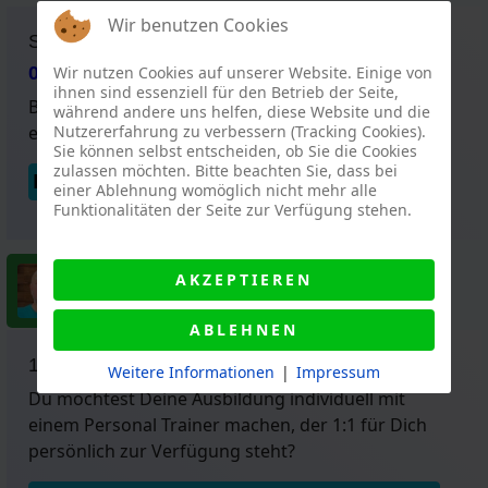
Wir benutzen Cookies
SERVICETELEFON:
Wir nutzen Cookies auf unserer Website. Einige von
030 700 777 97
ihnen sind essenziell für den Betrieb der Seite,
Bitte fordern Sie unverbindlich
während andere uns helfen, diese Website und die
Nutzererfahrung zu verbessern (Tracking Cookies).
eine Rückrufbitte an.
Sie können selbst entscheiden, ob Sie die Cookies
zulassen möchten. Bitte beachten Sie, dass bei
RÜCKRUF ANFORDERN
einer Ablehnung womöglich nicht mehr alle
Funktionalitäten der Seite zur Verfügung stehen.
Detlef Linek / Support
AKZEPTIEREN
Fragen über
WhatsApp
ABLEHNEN
1:1 PERSONAL TRAINING
Weitere Informationen
|
Impressum
Du möchtest Deine Ausbildung individuell mit
einem Personal Trainer machen, der 1:1 für Dich
persönlich zur Verfügung steht?