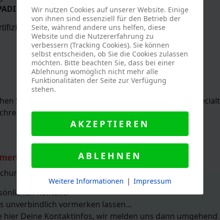
ADI Drift Diver Brevet
Wir nutzen Cookies auf unserer Website. Einige
von ihnen sind essenziell für den Betrieb der
tifizierungsgebühr
Seite, während andere uns helfen, diese
Website und die Nutzererfahrung zu
verbessern (Tracking Cookies). Sie können
selbst entscheiden, ob Sie die Cookies zulassen
möchten. Bitte beachten Sie, dass bei einer
Ablehnung womöglich nicht mehr alle
Funktionalitäten der Seite zur Verfügung
stehen.
chen Seen kaum Strömung haben, bieten wir dieses Special
chreisen an!
AKZEPTIEREN
ABLEHNEN
rmerken
! Oder fordere einen schnellen Rückruf an.
uchung!!)
Weitere Informationen
|
Impressum
sönlichen Kontakt?
s unverbindlich vormerken lassen...
se hier Deine Kontaktinfos, wir melden uns dann umgehend 