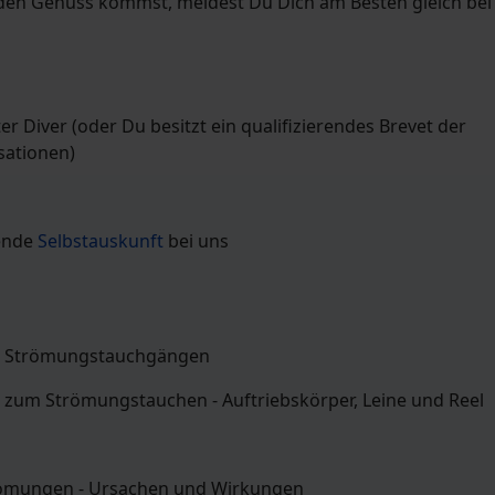
den Genuss kommst, meldest Du Dich am Besten gleich bei
er Diver (oder Du besitzt ein qualifizierendes Brevet der
sationen)
hende
Selbstauskunft
bei uns
on Strömungstauchgängen
 zum Strömungstauchen - Auftriebskörper, Leine und Reel
trömungen - Ursachen und Wirkungen