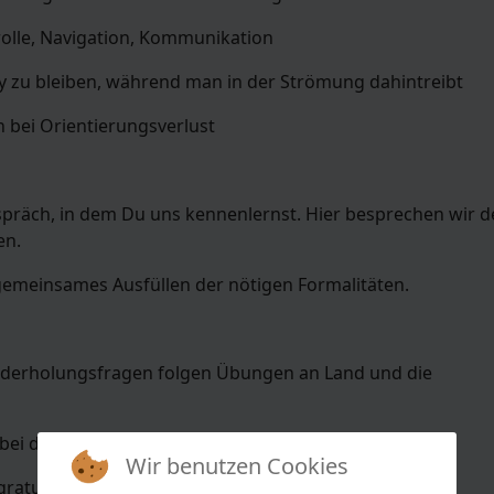
olle, Navigation, Kommunikation
zu bleiben, während man in der Strömung dahintreibt
n bei Orientierungsverlust
präch, in dem Du uns kennenlernst. Hier besprechen wir 
en.
emeinsames Ausfüllen der nötigen Formalitäten.
derholungsfragen folgen Übungen an Land und die
 bei denen Du das Gelernte anwenden musst.
Wir benutzen Cookies
ratulieren wir Dir zu Deiner international gültigen