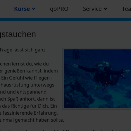
Kurse
goPRO
Service
Te
ngstauchen
age lässt sich ganz
hen lernst du, wie du
r genießen kannst, indem
 Ein Gefühl wie Fliegen -
uchausrüstung unterwegs
nend und entspannend
ach Spaß anhört, dann ist
das Richtige für Dich. Ein
 faszinierende Erfahrung,
einmal gemacht haben sollte.