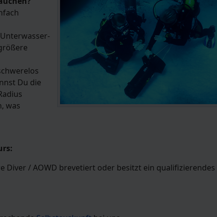
tauchen?
infach
 Unterwasser-
 größere
schwerelos
annst Du die
Radius
n, was
urs:
e Diver / AOWD brevetiert oder besitzt ein qualifizierendes