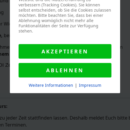
und gemeinsames Ausfüllen der nötigen Formalitäten.
verbessern (Tracking Cookies). Sie können
selbst entscheiden, ob Sie die Cookies zulassen
ng
möchten. Bitte beachten Sie, dass bei einer
Ablehnung womöglich nicht mehr alle
r Wiederholungsfragen
Funktionalitäten der Seite zur Verfügung
stehen.
e,
bei denen Du das Gelernte anwenden musst.
hme gratulieren wir Dir zu Deiner international gültigen
AKZEPTIEREN
nem PADI Scooter Diver Brevet
I Zertifizierungsgebühr
ABLEHNEN
Weitere Informationen
|
Impressum
urs:
 jeder Zeit stattfinden lassen. Deshalb meldet Euch bitte 
en Terminen.